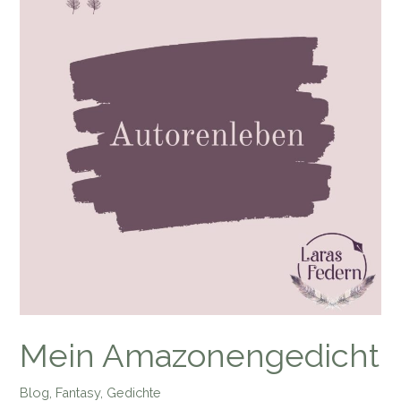
Cover
ihrer
Amazonenromane
Mein Amazonengedicht
Blog
,
Fantasy
,
Gedichte