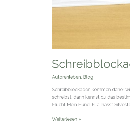
Schreibblockad
Autorenleben
,
Blog
Schreibblockaden kommen daher wie U
schreibst, dann kennst du das bestim
Flucht Mein Hund, Ella, hasst Silvest
Schreibblockade
Weiterlesen »
der